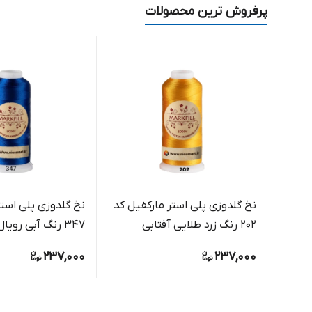
پرفروش ترین محصولات
نخ گلدوزی پلی استر مارکفیل کد
نخ گلدوزی پلی استر
202 رنگ زرد طلایی آفتابی
347 رنگ آبی رویال براق
237,000
237,000