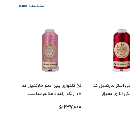
مشاهده همه
ی استر مارکفیل کد
نخ گلدوزی پلی استر مارکفیل کد
108 رنگ ارکیده ملایم مناسب
یارد کد 250 رنگ بژ رو
گلدوزی دستی و ماشینی
,000
237,000