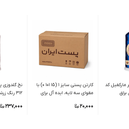
 مارکفیل کد
کارتن پستی سایز 1 (15 101 0) با
نخ گلدوزی پل
مقوای سه لایه، ایده آل برای
312 رنگ زرشکی اناری عمیق
بسته بندی مرسولات کوچک
237,000
20,000
فروشگاهی