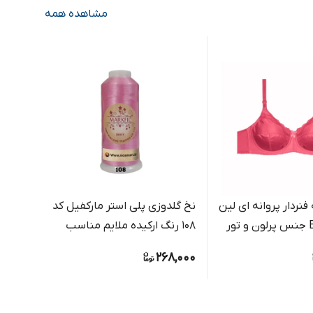
مشاهده همه
فنردار پروانه ای لین
نخ گلدوزی پلی استر مارکفیل کد
نخ گل
108 رنگ ارکیده ملایم مناسب
347 رنگ آبی رویال براق
گلدوزی دستی و ماشینی
8,000
268,000