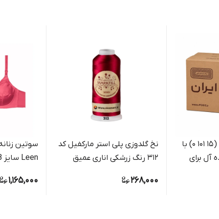
کارتن پستی سایز 1 (15 101 0) با
نخ گلدوزی پلی استر مارکفیل کد
سوتین زنانه 
ه آل برای
312 رنگ زرشکی اناری عمیق
Leen سایز B جنس پرلون و تور
ات کوچک
1,165,000
268,000