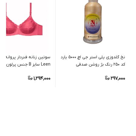
نخ گلدوزی پلی استر جی اچ 5000 یارد
سوتین زنانه فنردار پروانه ای
کد 250 رنگ بژ روشن صدفی
Leen سایز B جنس پرلون و تور
1,294,000
297,000