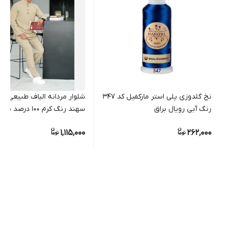
نخ گلدوزی پلی استر مارکفیل کد 347
شلوار مردانه الیاف طبیعی م
رنگ آبی رویال براق
سهند رنگ کرم 100 درصد پنبه
1,115,000
262,000