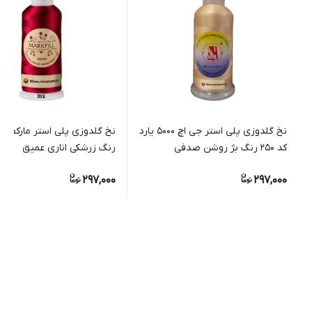
نخ گلدوزی پلی استر جی اچ 5000 یارد
کد 250 رنگ بژ روشن صدفی
رنگ زرشکی اناری عمیق
297,000
297,000