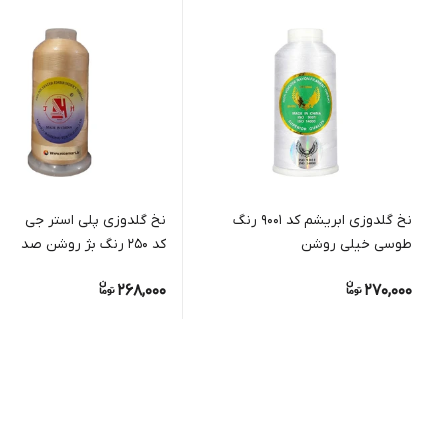
نخ گلدوزی ابریشم کد 9001 رنگ
طوسی خیلی روشن
کد 250 رنگ بژ روشن صدفی
268,000
270,000