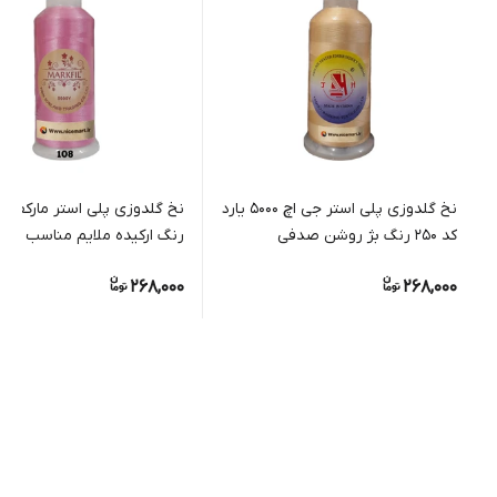
نخ گلدوزی پلی استر جی اچ 5000 یارد
کد 250 رنگ بژ روشن صدفی
رنگ ارکیده ملایم مناسب گلد
دستی و ماشینی
268,000
268,000