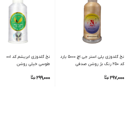
نخ گلدوزی پلی استر جی اچ 5000 یارد
نخ گلدوزی ابریش
کد 250 رنگ بژ روشن صدفی
طوسی خیلی روشن
299,000
297,000