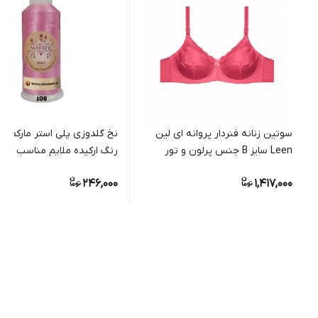
سوتین زنانه فنردار پروانه ای لین
Leen سایز B جنس پرلون و تور
رنگ ارکیده ملایم مناسب گلد
دستی و ماشینی
246,000
1,417,000