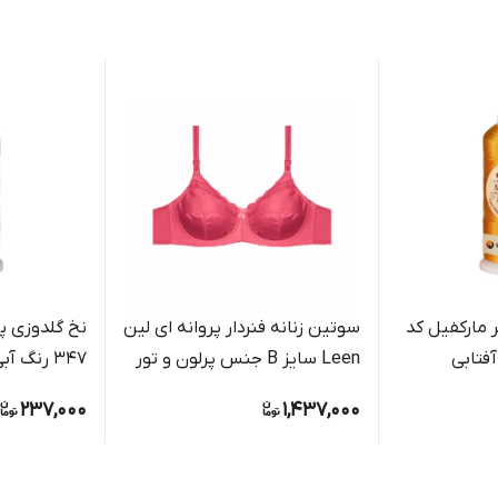
 مارکفیل کد
سوتین زنانه فنردار پروانه ای لین
نخ گلدوزی پل
Leen سایز B جنس پرلون و تور
347 رنگ آبی رویال براق
237,000
1,437,000