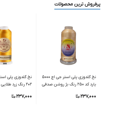
پرفروش ترین محصولات
نخ گلدوزی پلی استر جی اچ 5000
نخ گلدوزی پلی استر
یارد کد 250 رنگ بژ روشن صدفی
202 رنگ زرد طلایی آفتابی
237,000
237,000