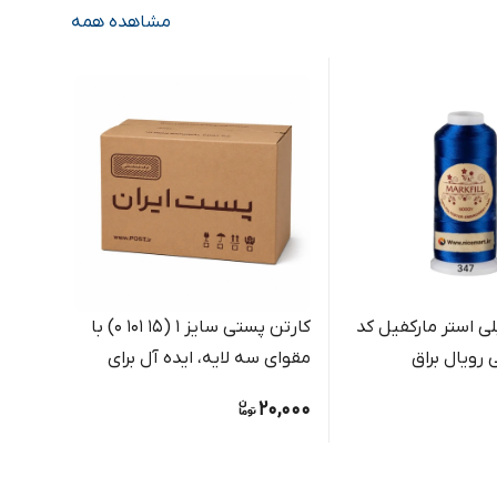
مشاهده همه
ی استر مارکفیل کد
کارتن پستی سایز 1 (15 101 0) با
مقوای سه لایه، ایده آل برای
طوسی
بسته بندی مرسولات کوچک
9,000
20,000
فروشگاهی