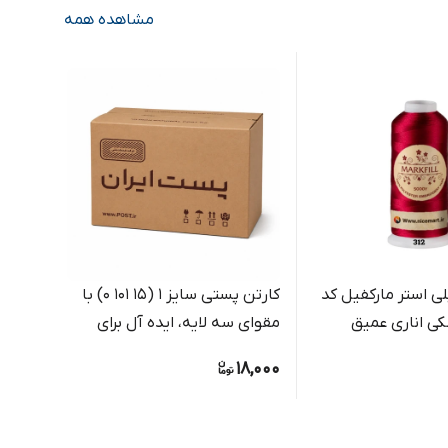
مشاهده همه
ی استر مارکفیل کد
کارتن پستی سایز 1 (15 101 0) با
نخ گل
مقوای سه لایه، ایده آل برای
108
بسته بندی مرسولات کوچک
گلدوز
7,000
18,000
فروشگاهی