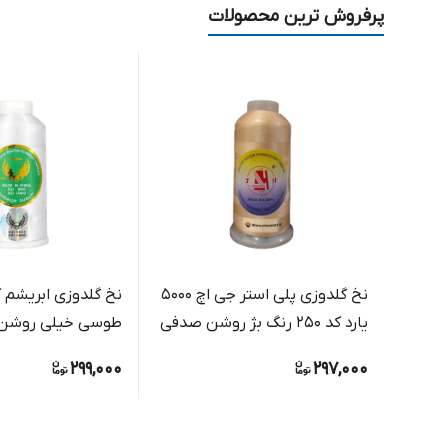
پرفروش ترین محصولات
نخ گلدوزی پلی استر جی اچ 5000
یارد کد 250 رنگ بژ روشن صدفی
طوسی خیلی روشن
299,000
297,000