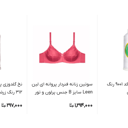
نخ گلدوزی ابریشم کد 9001 رنگ
سوتین زنانه فنردار پروانه ای لین
نخ گلدوزی پل
Leen سایز B جنس پرلون و تور
312 رنگ زرشکی اناری عمیق
297,000
1,294,000