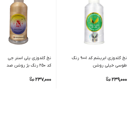
نخ گلدوزی ابریشم کد 9001 رنگ
طوسی خیلی روشن
کد 250 رنگ بژ روشن صدفی
237,000
239,000