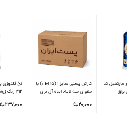
 مارکفیل کد
کارتن پستی سایز 1 (15 101 0) با
نخ گلدوزی پل
مقوای سه لایه، ایده آل برای
312 رنگ زرشکی اناری عمیق
بسته بندی مرسولات کوچک
237,000
20,000
فروشگاهی