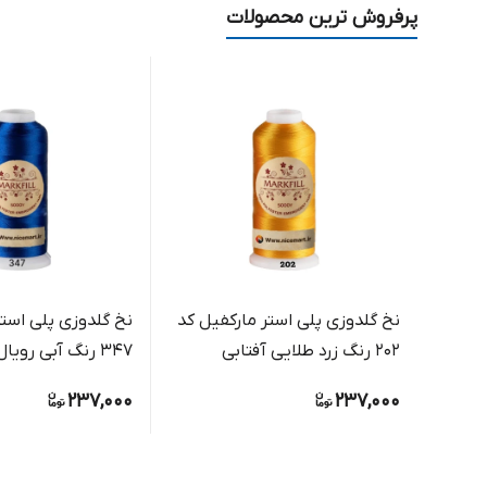
پرفروش ترین محصولات
نخ گلدوزی پلی استر مارکفیل کد
نخ گلدوزی پلی استر
202 رنگ زرد طلایی آفتابی
347 رنگ آبی رویال براق
237,000
237,000