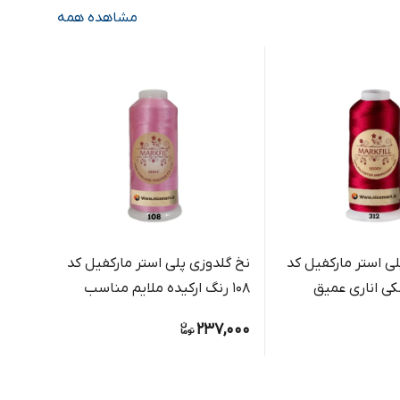
مشاهده همه
ی استر مارکفیل کد
نخ گلدوزی پلی استر مارکفیل کد
108 رنگ ارکیده ملایم مناسب
یارد کد 250 رنگ بژ رو
گلدوزی دستی و ماشینی
,000
237,000