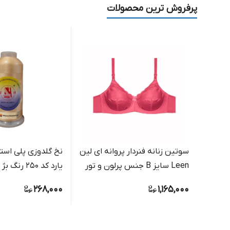
پرفروش ترین محصولات
سوتین زنانه فنردار پروانه ای لین
Leen سایز B جنس پرلون و تور
یارد کد 250 رنگ بژ روشن صدفی
268,000
1,165,000