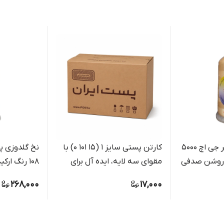
نخ گلدوزی پلی استر جی اچ 5000
کارتن پستی سایز 1 (15 101 0) با
نخ گلدوزی پل
مقوای سه لایه، ایده آل برای
108 رنگ ار
بسته بندی مرسولات کوچک
گلدوزی دست
268,000
17,000
فروشگاهی