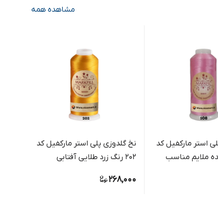
مشاهده همه
ی استر مارکفیل کد
نخ گلدوزی پلی استر مارکفیل کد
کیده ملایم مناسب
202 رنگ زرد طلایی آفتابی
طوسی
ی و ماشینی
0,000
268,000