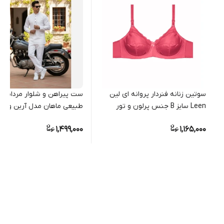
سوتین زنانه فنردار پروانه ای لین
ست پیراهن و شلوار مردانه ال
Leen سایز B جنس پرلون و تور
طبیعی ماهان مدل آرین و س
رنگ سفید
1,499,000
1,165,000