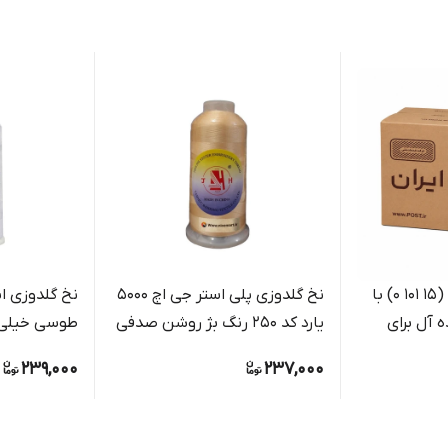
کارتن پستی سایز 1 (15 101 0) با
نخ گلدوزی پلی استر جی اچ 5000
ه آل برای
یارد کد 250 رنگ بژ روشن صدفی
طوسی خیلی
ات کوچک
239,000
237,000