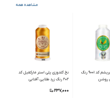
مشاهده همه
نخ گلدوزی ابریشم کد 9001 رنگ
نخ گلدوزی پلی استر مارکفیل کد
نخ گل
 روشن
202 رنگ زرد طلایی آفتابی
312 رنگ زرشکی اناری عمیق
,000
237,000