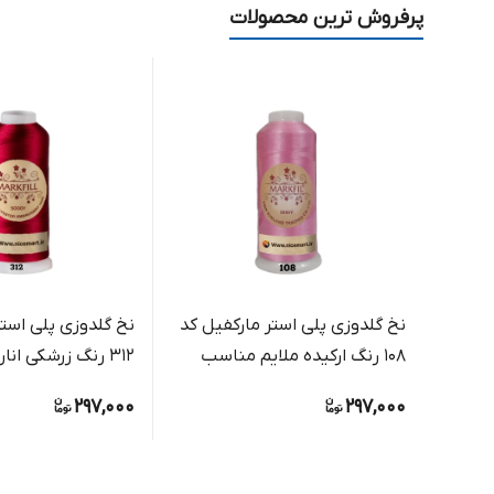
پرفروش ترین محصولات
نخ گلدوزی پلی استر مارکفیل کد
نخ گلدوزی پلی استر
108 رنگ ارکیده ملایم مناسب
312 رنگ زرشکی اناری عمیق
گلدوزی دستی و ماشینی
297,000
297,000