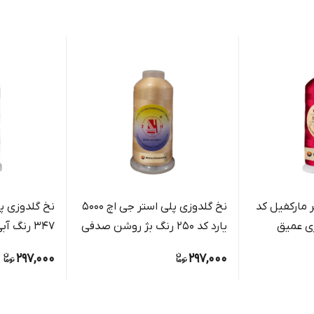
 مارکفیل کد
نخ گلدوزی پلی استر جی اچ 5000
نخ گلدوزی پل
یارد کد 250 رنگ بژ روشن صدفی
347 رنگ آبی رویال براق
297,000
297,000