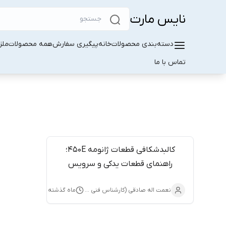
نایس مارت
دسته‌بندی محصولات
خانه
پیگیری سفارش
همه محصولات
ملز
تماس با ما
کالبدشکافی قطعات ژانومه 450E؛
راهنمای قطعات یدکی و سرویس
تخصصی
نعمت اله صادقی (کارشناس فنی نایس‌مارت)
ماه گذشته