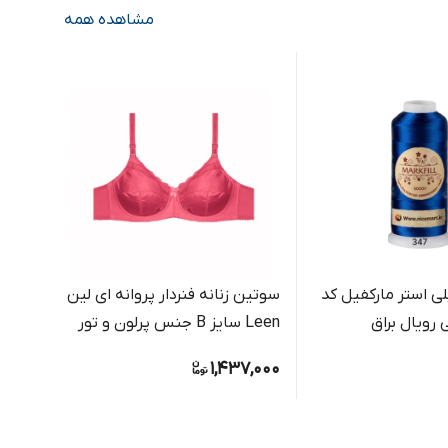
مشاهده همه
ی استر مارکفیل کد
سوتین زنانه فنردار پروانه ای لین
Leen سایز B جنس پرلون و تور
مقوای 
بسته 
0,000
1,437,000
فروش