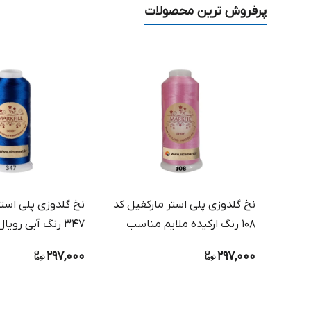
پرفروش ترین محصولات
نخ گلدوزی پلی استر مارکفیل کد
نخ گلدوزی پلی استر
108 رنگ ارکیده ملایم مناسب
347 رنگ آبی رویال براق
گلدوزی دستی و ماشینی
297,000
297,000