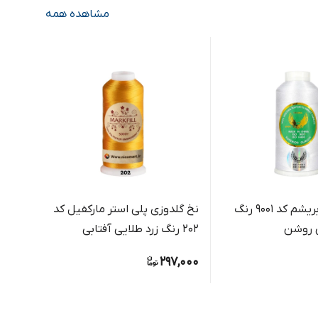
مشاهده همه
نخ گلدوزی ابریشم کد 9001 رنگ
نخ گلدوزی پلی استر مارکفیل کد
 روشن
202 رنگ زرد طلایی آفتابی
مقوای 
بسته 
8,000
297,000
فروش