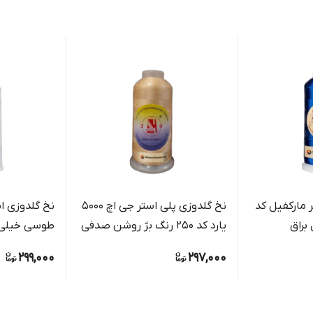
 مارکفیل کد
نخ گلدوزی پلی استر جی اچ 5000
یارد کد 250 رنگ بژ روشن صدفی
طوسی خیلی
299,000
297,000