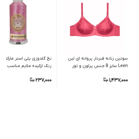
سوتین زنانه فنردار پروانه ای لین
Leen سایز B جنس پرلون و تور
رنگ ارکیده ملایم مناسب گلد
دستی و ماشینی
237,000
1,437,000