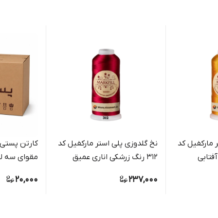
 مارکفیل کد
نخ گلدوزی پلی استر مارکفیل کد
312 رنگ زرشکی اناری عمیق
مقوای سه لای
بسته بندی 
20,000
237,000
فروشگاهی