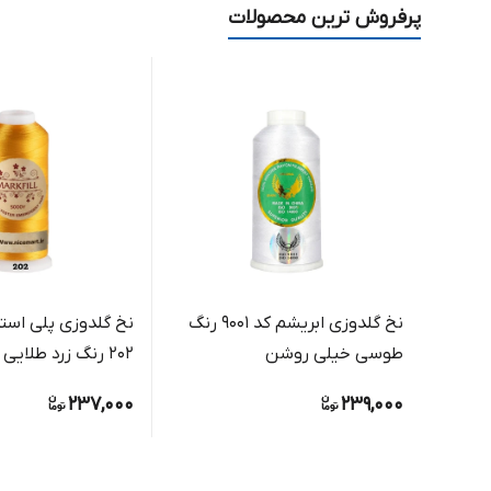
پرفروش ترین محصولات
نخ گلدوزی ابریشم کد 9001 رنگ
نخ گلدوزی پلی استر
طوسی خیلی روشن
202 رنگ زرد طلایی آفتابی
237,000
239,000