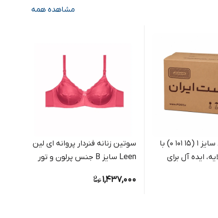
مشاهده همه
کارتن پستی سایز 1 (15 101 0) با
سوتین زنانه فنردار پروانه ای لین
ه، ایده آل برای
Leen سایز B جنس پرلون و تور
یارد کد 250 رنگ بژ رو
مرسولات کوچک
,000
1,437,000