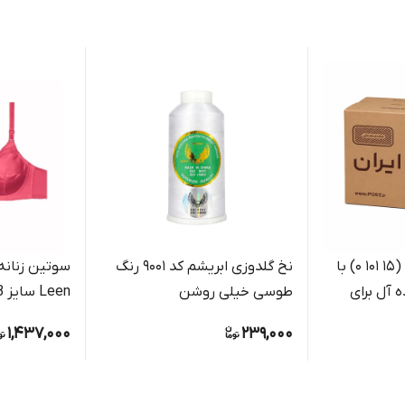
کارتن پستی سایز 1 (15 101 0) با
نخ گلدوزی ابریشم کد 9001 رنگ
سوتین زنانه 
ه آل برای
طوسی خیلی روشن
Leen سایز B جنس پرلون و تور
ات کوچک
1,437,000
239,000