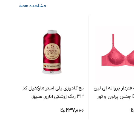
مشاهده همه
فنردار پروانه ای لین
نخ گلدوزی پلی استر مارکفیل کد
312 رنگ زرشکی اناری عمیق
یارد کد 250 رنگ بژ رو
,000
237,000