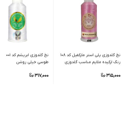
نخ گلدوزی پلی استر مارکفیل کد 108
نخ گلدوزی ابریش
رنگ ارکیده ملایم مناسب گلدوزی
طوسی خیلی روشن
دستی و ماشینی
317,000
315,000