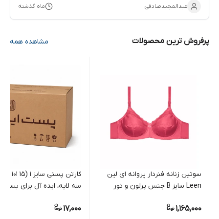
عبدالمجیدصادقی
ماه گذشته
پرفروش ترین محصولات
مشاهده همه
سوتین زنانه فنردار پروانه ای لین
کارتن پست
Leen سایز B جنس پرلون و تور
سه لایه، ایده آل برای بسته 
مرسولات کوچک فروشگاهی
17,000
1,165,000