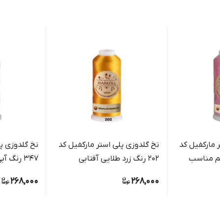
 مارکفیل کد
نخ گلدوزی پلی استر مارکفیل کد
نخ گلدوزی پل
لایم مناسب
202 رنگ زرد طلایی آفتابی
347 رنگ آبی رویال براق
شینی
268,000
268,000