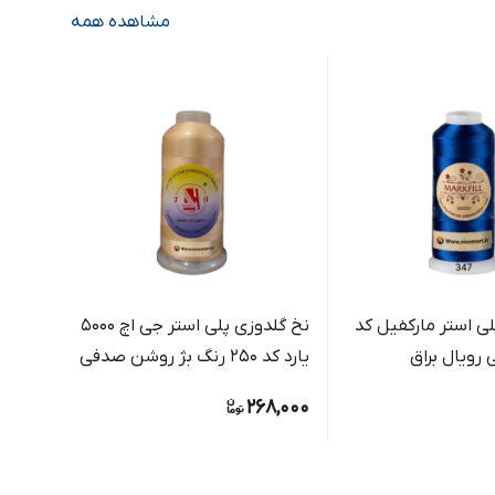
مشاهده همه
ی استر مارکفیل کد
نخ گلدوزی پلی استر جی اچ 5000
نخ گل
یارد کد 250 رنگ بژ روشن صدفی
312 رنگ زرشکی اناری عمیق
8,000
268,000