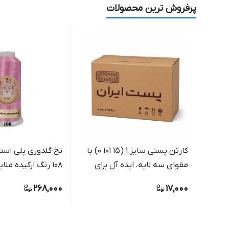
پرفروش ترین محصولات
کارتن پستی سایز 1 (15 101 0) با
نخ گلدوزی پلی استر
مقوای سه لایه، ایده آل برای
108 رنگ ارکیده م
بسته بندی مرسولات کوچک
گلدوزی دستی و ما
268,000
17,000
فروشگاهی