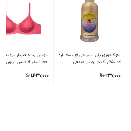
نخ گلدوزی پلی استر جی اچ 5000 یارد
سوتین زنانه فنردار پروانه ای
کد 250 رنگ بژ روشن صدفی
Leen سایز B جنس پرلون و تور
1,437,000
237,000