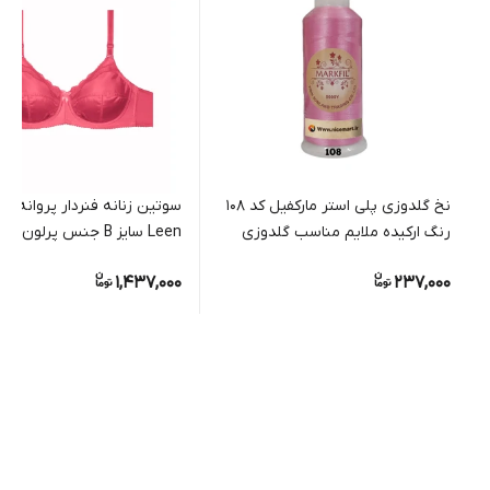
نخ گلدوزی پلی استر مارکفیل کد 108
سوتین زنانه فنردار پروانه ای
رنگ ارکیده ملایم مناسب گلدوزی
Leen سایز B جنس پرلون و تور
دستی و ماشینی
1,437,000
237,000