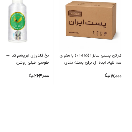
کارتن پستی سایز 1 (15 101 0) با مقوای
نخ گلدوزی ابریش
سه لایه، ایده آل برای بسته بندی
طوسی خیلی روشن
مرسولات کوچک فروشگاهی
264,000
17,000