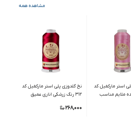
مشاهده همه
ی استر مارکفیل کد
نخ گلدوزی پلی استر مارکفیل کد
کیده ملایم مناسب
312 رنگ زرشکی اناری عمیق
یارد کد 250 رنگ بژ رو
ی و ماشینی
8,000
268,000