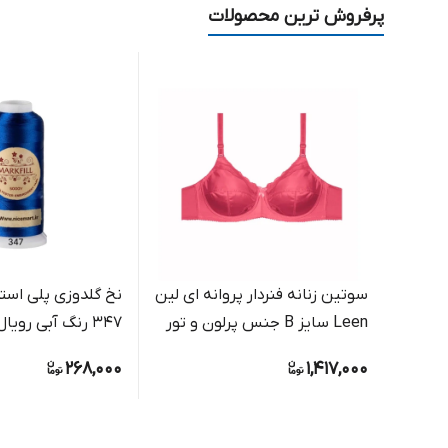
پرفروش ترین محصولات
سوتین زنانه فنردار پروانه ای لین
نخ گلدوزی پلی استر
Leen سایز B جنس پرلون و تور
347 رنگ آبی رویال براق
268,000
1,417,000