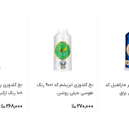
 مارکفیل کد
نخ گلدوزی ابریشم کد 9001 رنگ
نخ گلدوزی پل
طوسی خیلی روشن
108 رنگ ار
گلدوزی دست
268,000
270,000